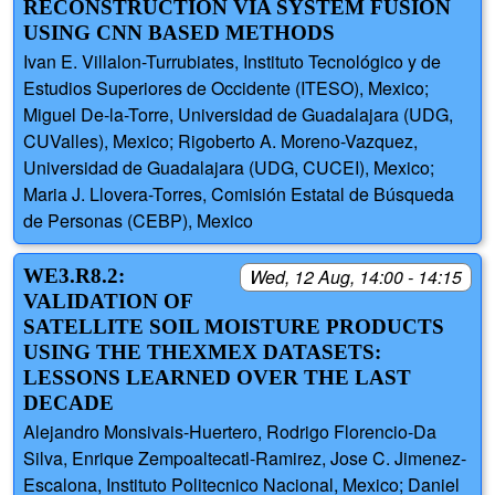
RECONSTRUCTION VIA SYSTEM FUSION
USING CNN BASED METHODS
Ivan E. Villalon-Turrubiates, Instituto Tecnológico y de
Estudios Superiores de Occidente (ITESO), Mexico;
Miguel De-la-Torre, Universidad de Guadalajara (UDG,
CUValles), Mexico; Rigoberto A. Moreno-Vazquez,
Universidad de Guadalajara (UDG, CUCEI), Mexico;
Maria J. Llovera-Torres, Comisión Estatal de Búsqueda
de Personas (CEBP), Mexico
WE3.R8.2:
Wed, 12 Aug, 14:00 - 14:15
VALIDATION OF
SATELLITE SOIL MOISTURE PRODUCTS
USING THE THEXMEX DATASETS:
LESSONS LEARNED OVER THE LAST
DECADE
Alejandro Monsivais-Huertero, Rodrigo Florencio-Da
Silva, Enrique Zempoaltecatl-Ramirez, Jose C. Jimenez-
Escalona, Instituto Politecnico Nacional, Mexico; Daniel