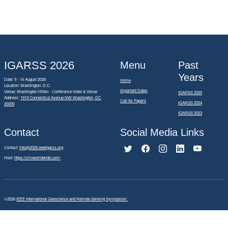
IGARSS 2026
Menu
Past
Years
Date: 9 - 14 August 2026
Home
Location: Washington, D.C.
Important Dates
Venue: Washington Hilton - Conference Hotel & Venue
IGARSS 2025
Address:
1919 Connecticut Avenue NW Washington, DC
Call for Papers
IGARSS 2024
20009
IGARSS 2023
Contact
Social Media Links
Contact:
info@2026.ieeeigarss.org
Host:
https://cmsworldwide.com/
©2026
IEEE International Geoscience and Remote Sensing Symposium.