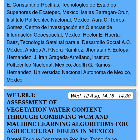
E. Constantino-Recillas, Tecnologico de Estudios
Superiores de Ecatepec, Mexico; Isaias Barragan-Cruz,
Instituto Politecnico Nacional, Mexico; Aura C. Torres-
Gomez, Centro de Investigación en Ciencias de
Información Geoespacial, Mexico; Hector E. Huerta-
Batiz, Tecnología Satelital para el Desarrollo Social A.C.,
Mexico; Andres A. Rivera-Ramirez, Jhonatan F. Eulopa-
Hernandez, J. Iran Grageda-Arrellano, Instituto
Politecnico Nacional, Mexico; Judith G. Ramos-
Hernandez, Universidad Nacional Autonoma de Mexico,
Mexico
WE3.R8.3:
Wed, 12 Aug, 14:15 - 14:30
ASSESSMENT OF
VEGETATION WATER CONTENT
THROUGH COMBINING WCM AND
MACHINE LEARNING ALGORITHMS FOR
AGRICULTURAL FIELDS IN MEXICO
Daniel Enrique Constantino Recillas, Tecnológico